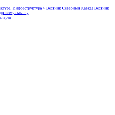
ектура. Инфраструктура >
Вестник Северный Кавказ
Вестник
здравому смыслу
алерея