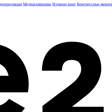
деопродакшн
Медиасеминары
Издание книг
Конгрессные мероп