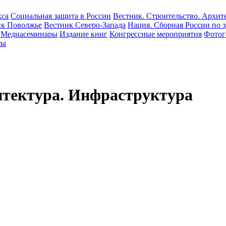
кса
Социальная защита в России
Вестник. Строительство. Архит
ик Поволжье
Вестник Северо-Запада
Нация. Сборная России по 
Медиасеминары
Издание книг
Конгрессные мероприятия
Фотог
ты
итектура. Инфраструктура