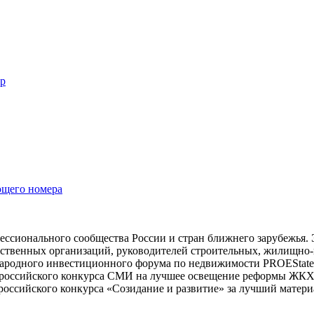
ер
ющего номера
фессионального сообщества России и стран ближнего зарубежья
ественных организаций, руководителей строительных, жилищно
народного инвестиционного форума по недвижимости PROEStat
ероссийского конкурса СМИ на лучшее освещение реформы ЖКХ
оссийского конкурса «Созидание и развитие» за лучший матери