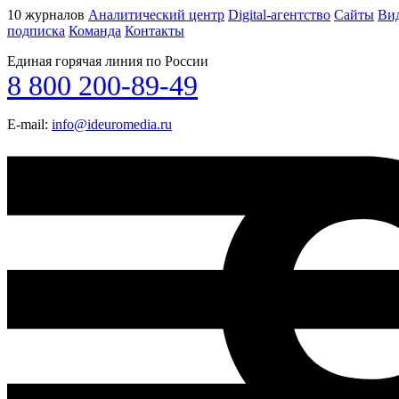
10 журналов
Аналитический центр
Digital-агентство
Сайты
Ви
подписка
Команда
Контакты
Единая горячая линия по России
8 800 200-89-49
E-mail:
info@ideuromedia.ru