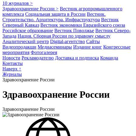
10 журналов >
Здравоохранение России >
Вестник агропромышлен­ного
комплекса
Социальная защита в России
Вестник.
Строительство. Архитектура. Инфраструктура
Вестник
Северный Кавказ
Вестник экономики Евразийского союза
Российское образование
Вестник Поволжье
Вестник Северо-
Запада
Нация. Сборная России по здравому смыслу
Аналитический центр
Digital-агентство
Сайты
Видеопродакшн
Медиасеминары
Издание книг
Конгрессные
мероприятия
Фотогалерея
Новости
Рекламодателю
Доставка и подписка
Команда
Контакты
Наверх ↑
Журналы
Здравоохранение России
Здравоохранение России
Здравоохранение России