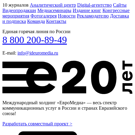
10 журналов
Аналитический центр
Digital-агентство
Сайты
Видеопродакшн
Медиасеминары
Издание книг
Конгрессные
мероприятия
Фотогалерея
Новости
Рекламодателю
Доставка
и подписка
Команда
Контакты
Единая горячая линия по России
8 800 200-89-49
E-mail:
info@ideuromedia.ru
Международный холдинг «ЕвроМедиа» — весь спектр
коммуникационных услуг в России и странах Евразийского
союза!
Разработать совместный проект >