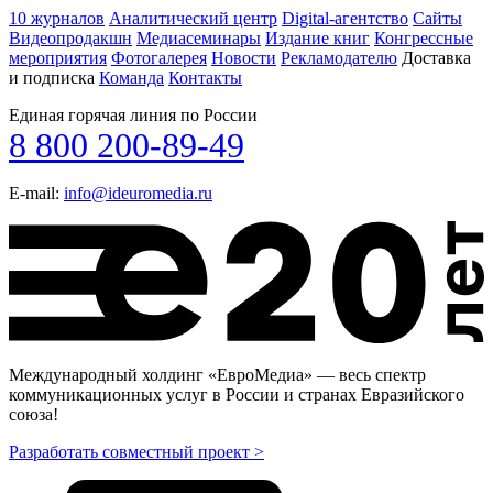
10 журналов
Аналитический центр
Digital-агентство
Сайты
Видеопродакшн
Медиасеминары
Издание книг
Конгрессные
мероприятия
Фотогалерея
Новости
Рекламодателю
Доставка
и подписка
Команда
Контакты
Единая горячая линия по России
8 800 200-89-49
E-mail:
info@ideuromedia.ru
Международный холдинг «ЕвроМедиа» — весь спектр
коммуникационных услуг в России и странах Евразийского
союза!
Разработать совместный проект >