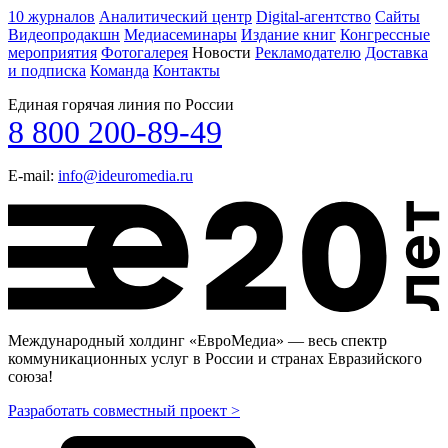
10 журналов
Аналитический центр
Digital-агентство
Сайты
Видеопродакшн
Медиасеминары
Издание книг
Конгрессные
мероприятия
Фотогалерея
Новости
Рекламодателю
Доставка
и подписка
Команда
Контакты
Единая горячая линия по России
8 800 200-89-49
E-mail:
info@ideuromedia.ru
Международный холдинг «ЕвроМедиа» — весь спектр
коммуникационных услуг в России и странах Евразийского
союза!
Разработать совместный проект >