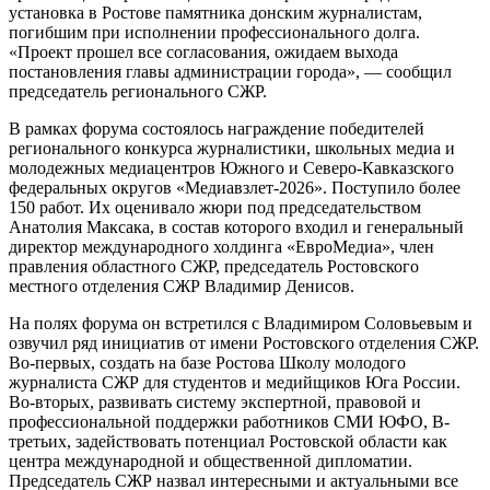
установка в Ростове памятника донским журналистам,
погибшим при исполнении профессионального долга.
«Проект прошел все согласования, ожидаем выхода
постановления главы администрации города», — сообщил
председатель регионального СЖР.
В рамках форума состоялось награждение победителей
регионального конкурса журналистики, школьных медиа и
молодежных медиацентров Южного и Северо-Кавказского
федеральных округов «Медиавзлет-2026». Поступило более
150 работ. Их оценивало жюри под председательством
Анатолия Максака, в состав которого входил и генеральный
директор международного холдинга «ЕвроМедиа», член
правления областного СЖР, председатель Ростовского
местного отделения СЖР Владимир Денисов.
На полях форума он встретился с Владимиром Соловьевым и
озвучил ряд инициатив от имени Ростовского отделения СЖР.
Во-первых, создать на базе Ростова Школу молодого
журналиста СЖР для студентов и медийщиков Юга России.
Во-вторых, развивать систему экспертной, правовой и
профессиональной поддержки работников СМИ ЮФО, В-
третьих, задействовать потенциал Ростовской области как
центра международной и общественной дипломатии.
Председатель СЖР назвал интересными и актуальными все