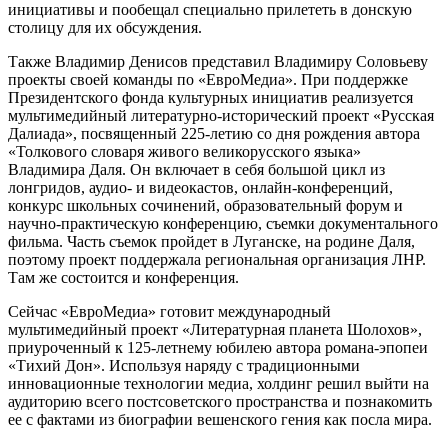
инициативы и пообещал специально прилететь в донскую
столицу для их обсуждения.
Также Владимир Денисов представил Владимиру Соловьеву
проекты своей команды по «ЕвроМедиа». При поддержке
Президентского фонда культурных инициатив реализуется
мультимедийный литературно-исторический проект «Русская
Далиада», посвященный 225-летию со дня рождения автора
«Толкового словаря живого великорусского языка»
Владимира Даля. Он включает в себя большой цикл из
лонгридов, аудио- и видеокастов, онлайн-конференций,
конкурс школьных сочинений, образовательный форум и
научно-практическую конференцию, съемки документального
фильма. Часть съемок пройдет в Луганске, на родине Даля,
поэтому проект поддержала региональная организация ЛНР.
Там же состоится и конференция.
Сейчас «ЕвроМедиа» готовит международный
мультимедийный проект «Литературная планета Шолохов»,
приуроченный к 125-летнему юбилею автора романа-эпопеи
«Тихий Дон». Используя наряду с традиционными
инновационные технологии медиа, холдинг решил выйти на
аудиторию всего постсоветского пространства и познакомить
ее с фактами из биографии вешенского гения как посла мира.