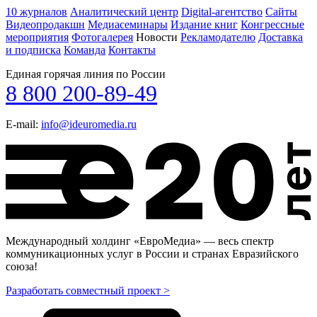
10 журналов
Аналитический центр
Digital-агентство
Сайты
Видеопродакшн
Медиасеминары
Издание книг
Конгрессные
мероприятия
Фотогалерея
Новости
Рекламодателю
Доставка
и подписка
Команда
Контакты
Единая горячая линия по России
8 800 200-89-49
E-mail:
info@ideuromedia.ru
Международный холдинг «ЕвроМедиа» — весь спектр
коммуникационных услуг в России и странах Евразийского
союза!
Разработать совместный проект >