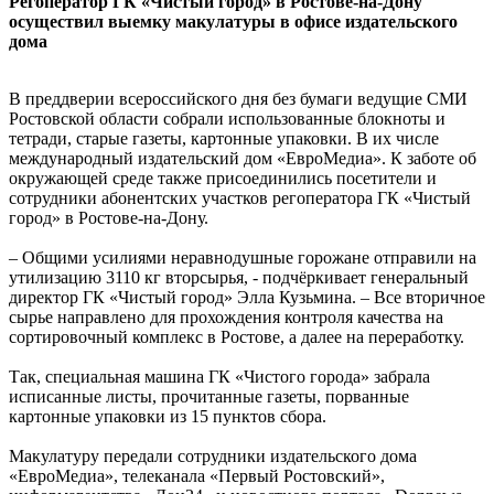
Регоператор ГК «Чистый город» в Ростове-на-Дону
осуществил выемку макулатуры в офисе издательского
дома
В преддверии всероссийского дня без бумаги ведущие СМИ
Ростовской области собрали использованные блокноты и
тетради, старые газеты, картонные упаковки. В их числе
международный издательский дом «ЕвроМедиа». К заботе об
окружающей среде также присоединились посетители и
сотрудники абонентских участков регоператора ГК «Чистый
город» в Ростове-на-Дону.
– Общими усилиями неравнодушные горожане отправили на
утилизацию 3110 кг вторсырья, - подчёркивает генеральный
директор ГК «Чистый город» Элла Кузьмина. – Все вторичное
сырье направлено для прохождения контроля качества на
сортировочный комплекс в Ростове, а далее на переработку.
Так, специальная машина ГК «Чистого города» забрала
исписанные листы, прочитанные газеты, порванные
картонные упаковки из 15 пунктов сбора.
Макулатуру передали сотрудники издательского дома
«ЕвроМедиа», телеканала «Первый Ростовский»,