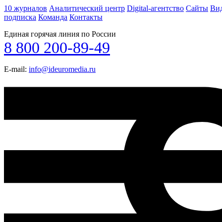
10 журналов
Аналитический центр
Digital-агентство
Сайты
Ви
подписка
Команда
Контакты
Единая горячая линия по России
8 800 200-89-49
E-mail:
info@ideuromedia.ru