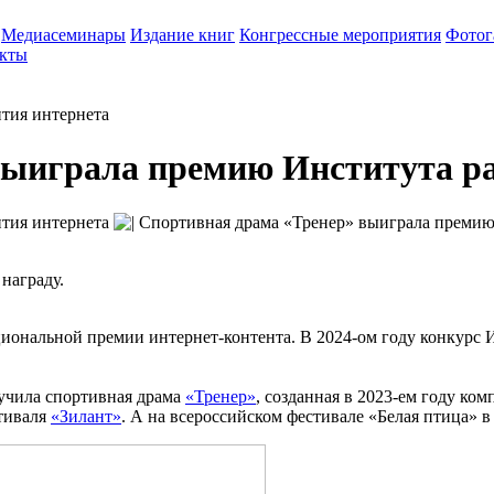
Медиасеминары
Издание книг
Конгрессные мероприятия
Фотог
кты
тия интернета
выиграла премию Института ра
тия интернета
награду.
иональной премии интернет-контента. В 2024-ом году конкурс 
учила спортивная драма
«Тренер»
, созданная в 2023-ем году ко
стиваля
«Зилант»
. А на всероссийском фестивале «Белая птица»