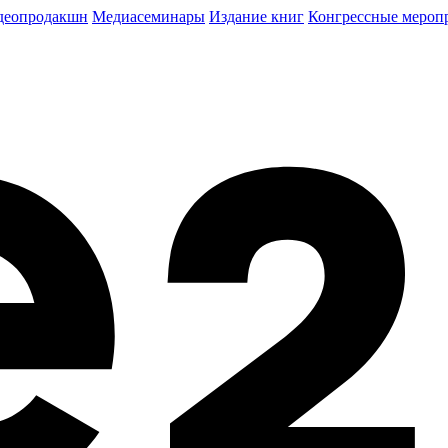
деопродакшн
Медиасеминары
Издание книг
Конгрессные мероп