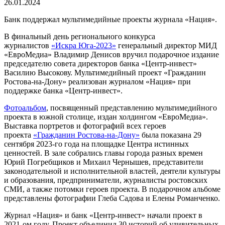
26.01.2024
Банк поддержал мультимедийные проекты журнала «Нация».
В финальный день регионального конкурса
журналистов
«Искра Юга-2023»
генеральный директор МИД
«ЕвроМедиа» Владимир Денисов вручил подарочное издание
председателю совета директоров банка «Центр-инвест»
Василию Высокову. Мультимедийный проект «Гражданин
Ростова-на-Дону» реализован журналом «Нация» при
поддержке банка «Центр-инвест».
Фотоальбом
, посвященный представлению мультимедийного
проекта в южной столице, издан холдингом «ЕвроМедиа».
Выставка портретов и фотографий всех героев
проекта
«Гражданин Ростова-на-Дону»
была показана 29
сентября 2023-го года на площадке Центра истинных
ценностей. В зале собрались главы города разных времен
Юрий Погребщиков и Михаил Чернышев, представители
законодательной и исполнительной властей, деятели культуры
и образования, предприниматели, журналисты ростовских
СМИ, а также потомки героев проекта. В подарочном альбоме
представлены фотографии Глеба Садова и Елены Романченко.
Журнал «Нация» и банк «Центр-инвест» начали проект в
2021-ом году. Проект объединил 30 историй об удивительных