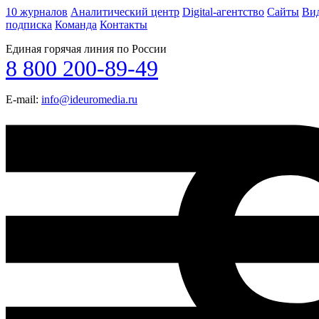
10 журналов
Аналитический центр
Digital-агентство
Сайты
Ви
подписка
Команда
Контакты
Единая горячая линия по России
8 800 200-89-49
E-mail:
info@ideuromedia.ru