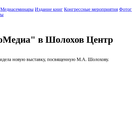
Медиасеминары
Издание книг
Конгрессные мероприятия
Фотог
ты
оМедиа" в Шолохов Центр
видела новую выставку, посвященную М.А. Шолохову.