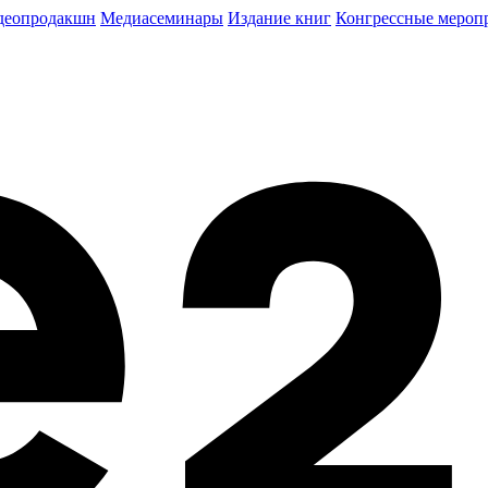
деопродакшн
Медиасеминары
Издание книг
Конгрессные мероп