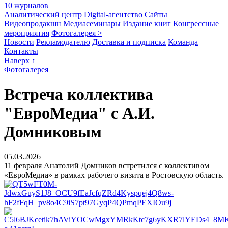
10 журналов
Аналитический центр
Digital-агентство
Сайты
Видеопродакшн
Медиасеминары
Издание книг
Конгрессные
мероприятия
Фотогалерея >
Новости
Рекламодателю
Доставка и подписка
Команда
Контакты
Наверх ↑
Фотогалерея
Встреча коллектива
"ЕвроМедиа" с А.И.
Домниковым
05.03.2026
11 февраля Анатолий Домников встретился с коллективом
«ЕвроМедиа» в рамках рабочего визита в Ростовскую область.