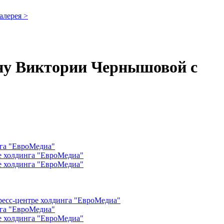
алерея >
ону Виктории Чернышовой с