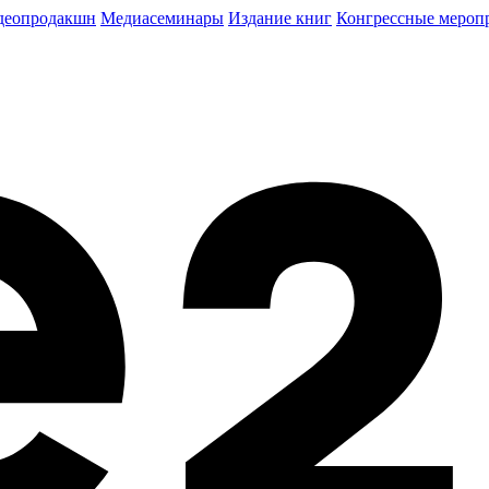
деопродакшн
Медиасеминары
Издание книг
Конгрессные мероп