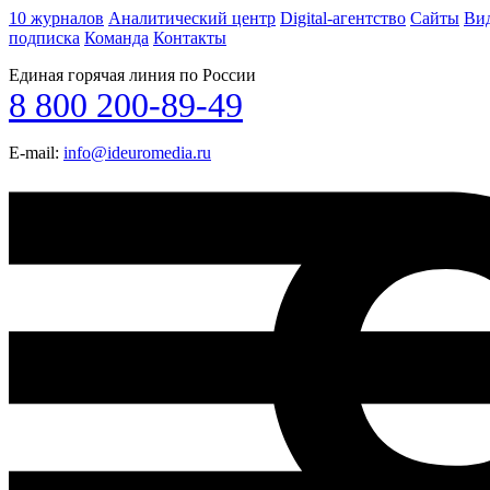
10 журналов
Аналитический центр
Digital-агентство
Сайты
Ви
подписка
Команда
Контакты
Единая горячая линия по России
8 800 200-89-49
E-mail:
info@ideuromedia.ru