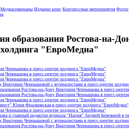
Медиасеминары
Издание книг
Конгрессные мероприятия
Фотог
ты
ия образования Ростова-на-Д
е холдинга "ЕвроМедиа"