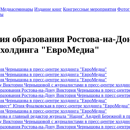
Медиасеминары
Издание книг
Конгрессные мероприятия
Фотог
ты
ия образования Ростова-на-Д
е холдинга "ЕвроМедиа"