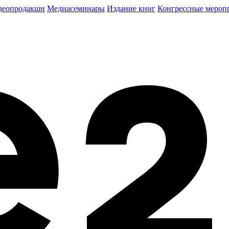
деопродакшн
Медиасеминары
Издание книг
Конгрессные мероп