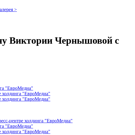
алерея >
ону Виктории Чернышовой с