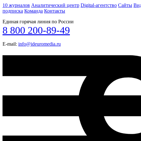
10 журналов
Аналитический центр
Digital-агентство
Сайты
Ви
подписка
Команда
Контакты
Единая горячая линия по России
8 800 200-89-49
E-mail:
info@ideuromedia.ru