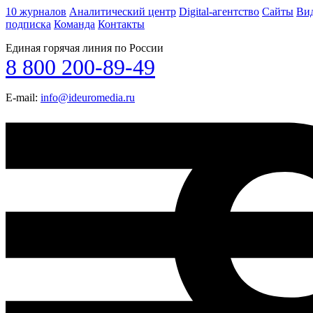
10 журналов
Аналитический центр
Digital-агентство
Сайты
Ви
подписка
Команда
Контакты
Единая горячая линия по России
8 800 200-89-49
E-mail:
info@ideuromedia.ru