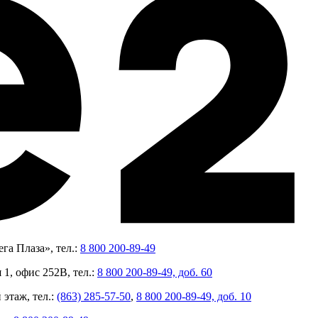
га Плаза», тел.:
8 800 200-89-49
 1, офис 252В, тел.:
8 800 200-89-49, доб. 60
 этаж, тел.:
(863) 285-57-50
,
8 800 200-89-49, доб. 10