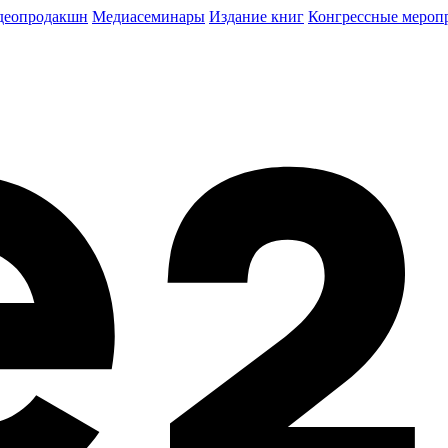
деопродакшн
Медиасеминары
Издание книг
Конгрессные мероп