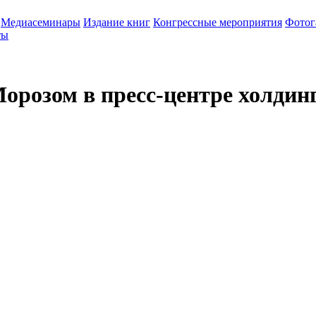
Медиасеминары
Издание книг
Конгрессные мероприятия
Фотог
ты
Морозом в пресс-центре холди