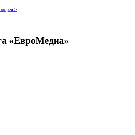
алерея >
нга «ЕвроМедиа»