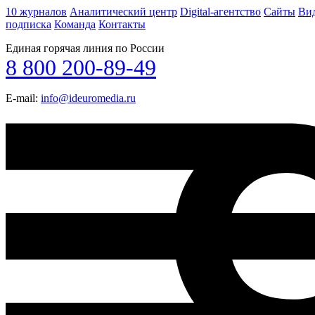
10 журналов
Аналитический центр
Digital-агентство
Сайты
Ви
подписка
Команда
Контакты
Единая горячая линия по России
8 800 200-89-49
E-mail:
info@ideuromedia.ru