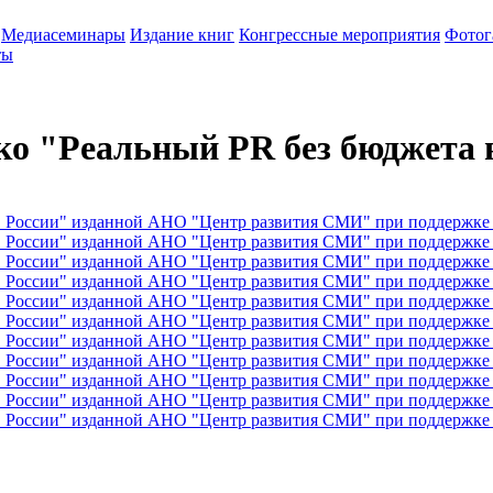
Медиасеминары
Издание книг
Конгрессные мероприятия
Фотог
ты
ко "Реальный PR без бюджета 