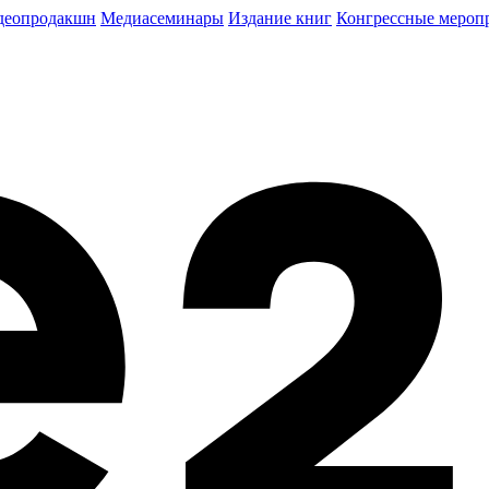
деопродакшн
Медиасеминары
Издание книг
Конгрессные мероп