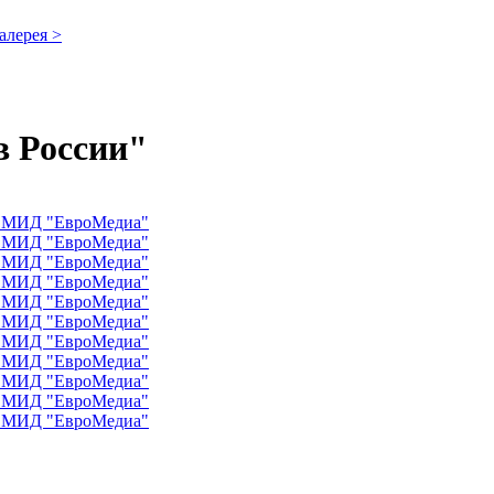
алерея >
в России"