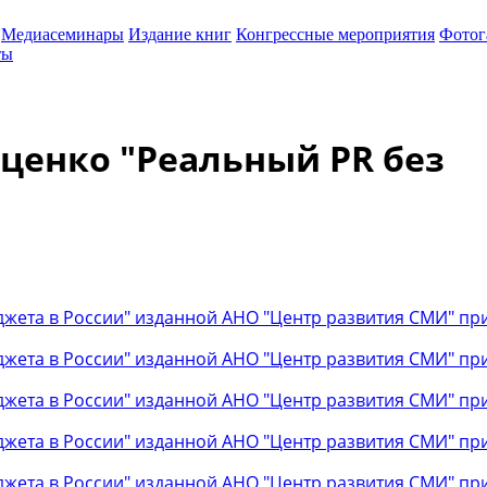
Медиасеминары
Издание книг
Конгрессные мероприятия
Фотог
ты
иценко "Реальный PR без