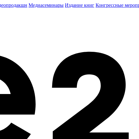
деопродакшн
Медиасеминары
Издание книг
Конгрессные мероп