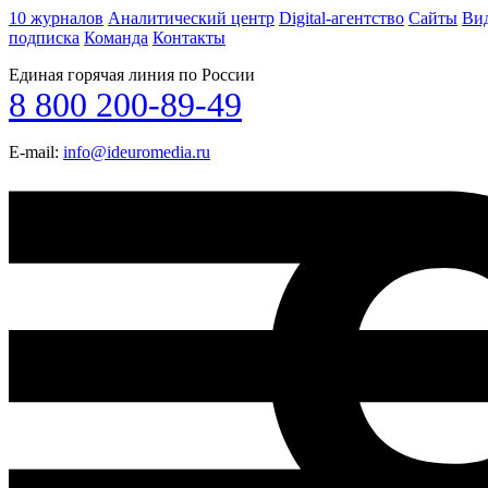
10 журналов
Аналитический центр
Digital-агентство
Сайты
Ви
подписка
Команда
Контакты
Единая горячая линия по России
8 800 200-89-49
E-mail:
info@ideuromedia.ru