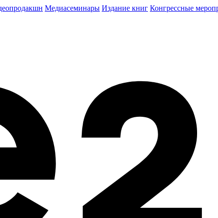
деопродакшн
Медиасеминары
Издание книг
Конгрессные мероп