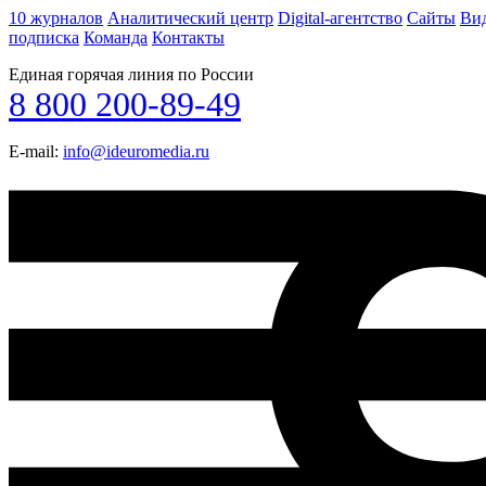
10 журналов
Аналитический центр
Digital-агентство
Сайты
Ви
подписка
Команда
Контакты
Единая горячая линия по России
8 800 200-89-49
E-mail:
info@ideuromedia.ru