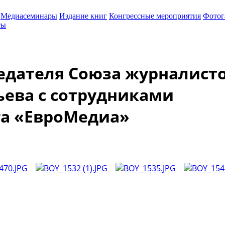
Медиасеминары
Издание книг
Конгрессные мероприятия
Фотог
ты
едателя Союза журналист
ьева с сотрудниками
а «ЕвроМедиа»