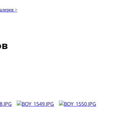
алерея >
ов