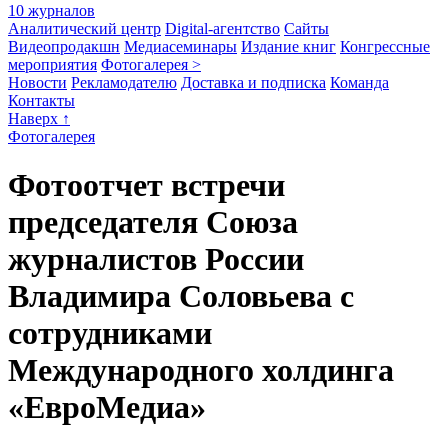
10 журналов
Аналитический центр
Digital-агентство
Сайты
Видеопродакшн
Медиасеминары
Издание книг
Конгрессные
мероприятия
Фотогалерея >
Новости
Рекламодателю
Доставка и подписка
Команда
Контакты
Наверх ↑
Фотогалерея
Фотоотчет встречи
председателя Союза
журналистов России
Владимира Соловьева с
сотрудниками
Международного холдинга
«ЕвроМедиа»