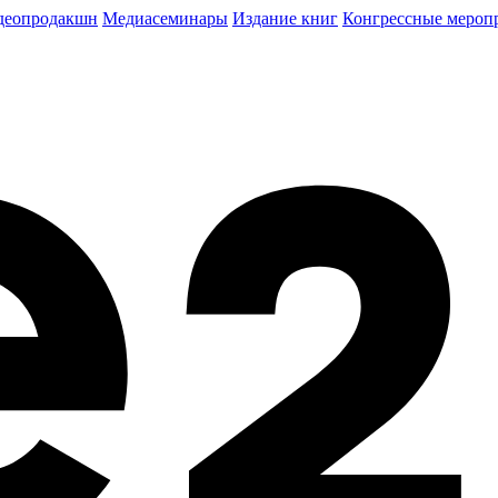
деопродакшн
Медиасеминары
Издание книг
Конгрессные мероп