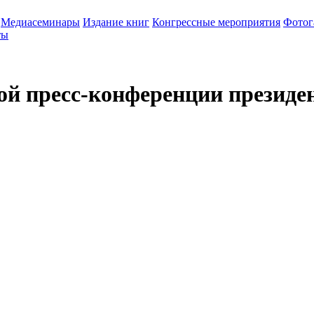
Медиасеминары
Издание книг
Конгрессные мероприятия
Фотог
ты
й пресс-конференции президент