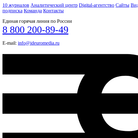
10 журналов
Аналитический центр
Digital-агентство
Сайты
Ви
подписка
Команда
Контакты
Единая горячая линия по России
8 800 200-89-49
E-mail:
info@ideuromedia.ru