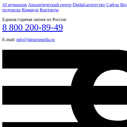
10 журналов
Аналитический центр
Digital-агентство
Сайты
Ви
подписка
Команда
Контакты
Единая горячая линия по России
8 800 200-89-49
E-mail:
info@ideuromedia.ru