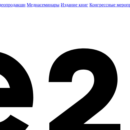
деопродакшн
Медиасеминары
Издание книг
Конгрессные мероп