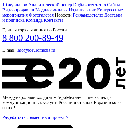
10 журналов
Аналитический центр
Digital-агентство
Сайты
Видеопродакшн
Медиасеминары
Издание книг
Конгрессные
мероприятия
Фотогалерея
Новости
Рекламодателю
Доставка
и подписка
Команда
Контакты
Единая горячая линия по России
8 800 200-89-49
E-mail:
info@ideuromedia.ru
Международный холдинг «ЕвроМедиа» — весь спектр
коммуникационных услуг в России и странах Евразийского
союза!
Разработать совместный проект >