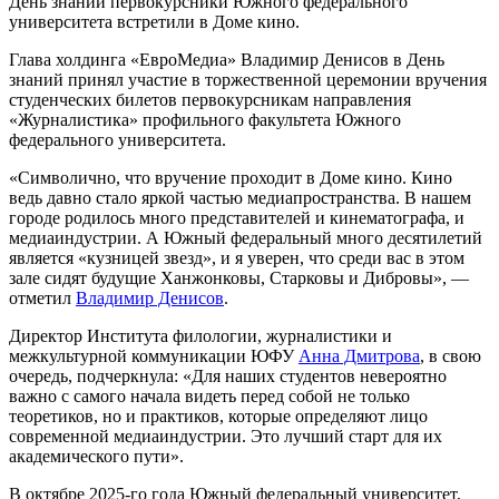
День знаний первокурсники Южного федерального
университета встретили в Доме кино.
Глава холдинга «ЕвроМедиа» Владимир Денисов в День
знаний принял участие в торжественной церемонии вручения
студенческих билетов первокурсникам направления
«Журналистика» профильного факультета Южного
федерального университета.
«Символично, что вручение проходит в Доме кино. Кино
ведь давно стало яркой частью медиапространства. В нашем
городе родилось много представителей и кинематографа, и
медиаиндустрии. А Южный федеральный много десятилетий
является «кузницей звезд», и я уверен, что среди вас в этом
зале сидят будущие Ханжонковы, Старковы и Дибровы», —
отметил
Владимир Денисов
.
Директор Института филологии, журналистики и
межкультурной коммуникации ЮФУ
Анна Дмитрова
, в свою
очередь, подчеркнула: «Для наших студентов невероятно
важно с самого начала видеть перед собой не только
теоретиков, но и практиков, которые определяют лицо
современной медиаиндустрии. Это лучший старт для их
академического пути».
В октябре 2025-го года Южный федеральный университет,