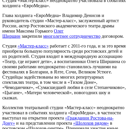
Студия «Мастер-класс» неоднократно участвовала в событиях
холдинга «ЕвроМедиа».
Глава холдинга «ЕвроМедиа» Владимир Денисов и
руководитель студии «Мастер-класс», заслуженный артист
России, актер Ростовского академического театра драмы
имени Максима Горького
Олег
Ширшин
закрепили
многолетнее сотрудничество
договором.
Студия
«Мастер-класс»
работает с 2011-го года, и за это время
приобрела большую популярность среди ростовских детей и
их родителей. Студия входит в международную ассоциацию
«Театр, где играют дети», а воспитанники Олега Ширшина со
своими работами неоднократно становились лучшими на
фестивалях в Болгарии, в Ялте, Сочи, Великом Устюге.
Студийцы задействованы во многих репертуарных
спектаклях театра, в том числе в «Тихом Доне»,
«Чемоданчике», «Сумасшедшей любви в селе Степанчиково»,
«Цыгане», «Матери человеческой», новогодних шоу и
сказках.
Коллектив театральной студии «Мастер-класс» неоднократно
участвовал в событиях холдинга «ЕвроМедиа», в частности
выступал на открытии проекта
«Гражданин Ростова-на-
Дону»
и на представлении проекта
«Шолохов рядом»
в
ростовском «Шолохов-центре». Принимали участие юные