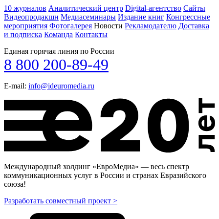
10 журналов
Аналитический центр
Digital-агентство
Сайты
Видеопродакшн
Медиасеминары
Издание книг
Конгрессные
мероприятия
Фотогалерея
Новости
Рекламодателю
Доставка
и подписка
Команда
Контакты
Единая горячая линия по России
8 800 200-89-49
E-mail:
info@ideuromedia.ru
Международный холдинг «ЕвроМедиа» — весь спектр
коммуникационных услуг в России и странах Евразийского
союза!
Разработать совместный проект >