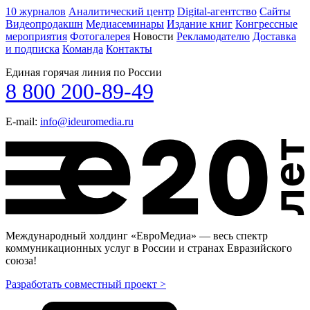
10 журналов
Аналитический центр
Digital-агентство
Сайты
Видеопродакшн
Медиасеминары
Издание книг
Конгрессные
мероприятия
Фотогалерея
Новости
Рекламодателю
Доставка
и подписка
Команда
Контакты
Единая горячая линия по России
8 800 200-89-49
E-mail:
info@ideuromedia.ru
Международный холдинг «ЕвроМедиа» — весь спектр
коммуникационных услуг в России и странах Евразийского
союза!
Разработать совместный проект >