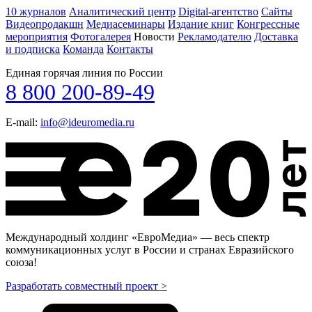
10 журналов
Аналитический центр
Digital-агентство
Сайты
Видеопродакшн
Медиасеминары
Издание книг
Конгрессные
мероприятия
Фотогалерея
Новости
Рекламодателю
Доставка
и подписка
Команда
Контакты
Единая горячая линия по России
8 800 200-89-49
E-mail:
info@ideuromedia.ru
Международный холдинг «ЕвроМедиа» — весь спектр
коммуникационных услуг в России и странах Евразийского
союза!
Разработать совместный проект >