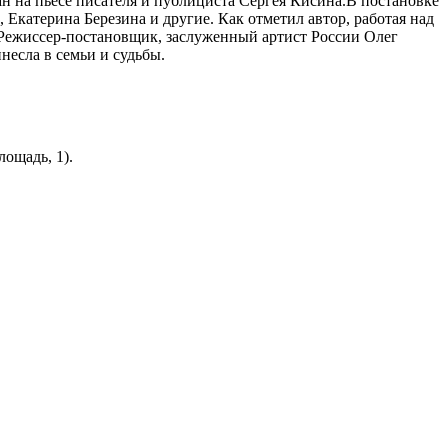
ан на пьесе писателя и публициста Сергея Кисина.В постановке
атерина Березина и другие. Как отметил автор, работая над
Режиссер-постановщик, заслуженный артист России Олег
несла в семьи и судьбы.
лощадь, 1).