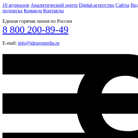
10 журналов
Аналитический центр
Digital-агентство
Сайты
Ви
подписка
Команда
Контакты
Единая горячая линия по России
8 800 200-89-49
E-mail:
info@ideuromedia.ru