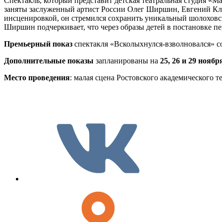
Спектакль, который представит детская театральная студия «М
заняты заслуженный артист России Олег Ширшин, Евгений Кли
инсценировкой, он стремился сохранить уникальный шолохов
Ширшин подчеркивает, что через образы детей в постановке пе
Премьерный показ
спектакля «Всколыхнулся-взволновался» с
Дополнительные показы
запланированы на
25, 26 и 29 ноябр
Место проведения
: малая сцена Ростовского академического те