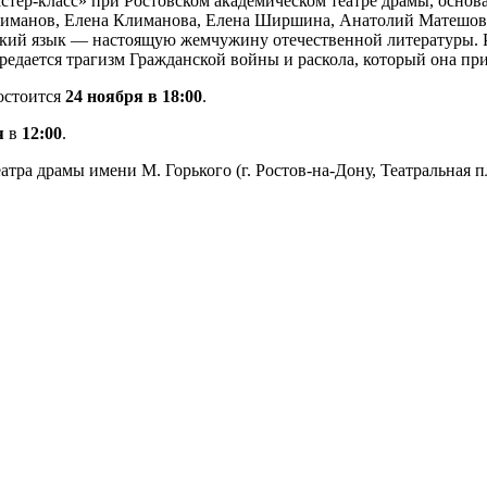
астер-класс» при Ростовском академическом театре драмы, основ
манов, Елена Климанова, Елена Ширшина, Анатолий Матешов, Ек
ский язык — настоящую жемчужину отечественной литературы. 
редается трагизм Гражданской войны и раскола, который она при
остоится
24 ноября в 18:00
.
я
в
12:00
.
атра драмы имени М. Горького (г. Ростов-на-Дону, Театральная п