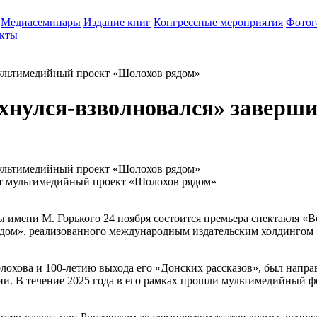
Медиасеминары
Издание книг
Конгрессные мероприятия
Фотог
кты
мультимедийный проект «Шолохов рядом»
хнулся-взволновался» заверш
мультимедийный проект «Шолохов рядом»
мы имени М. Горького 24 ноября состоится премьера спектакля 
дом», реализованного международным издательским холдингом
хова и 100-летию выхода его «Донских рассказов», был направ
ии. В течение 2025 года в его рамках прошли мультимедийный 