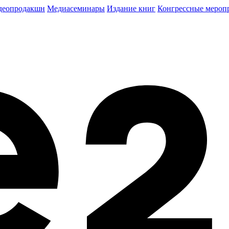
деопродакшн
Медиасеминары
Издание книг
Конгрессные мероп