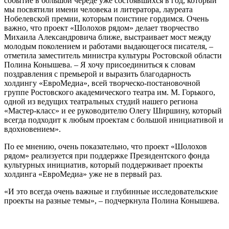
событие в большой череде уже состоявшихся в год, который
мы посвятили имени человека и литератора, лауреата
Нобелевской премии, которым поистине гордимся. Очень
важно, что проект «Шолохов рядом» делает творчество
Михаила Александровича ближе, выстраивает мост между
молодым поколением и работами выдающегося писателя, –
отметила заместитель министра культуры Ростовской области
Полина Конышева. – Я хочу присоединиться к словам
поздравления с премьерой и выразить благодарность
холдингу «ЕвроМедиа», всей творческо-постановочной
группе Ростовского академического театра им. М. Горького,
одной из ведущих театральных студий нашего региона
«Мастер-класс» и ее руководителю Олегу Ширшину, который
всегда подходит к любым проектам с большой инициативой и
вдохновением».
По ее мнению, очень показательно, что проект «Шолохов
рядом» реализуется при поддержке Президентского фонда
культурных инициатив, который поддерживает проекты
холдинга «ЕвроМедиа» уже не в первый раз.
«И это всегда очень важные и глубинные исследовательские
проекты на разные темы», – подчеркнула Полина Конышева.