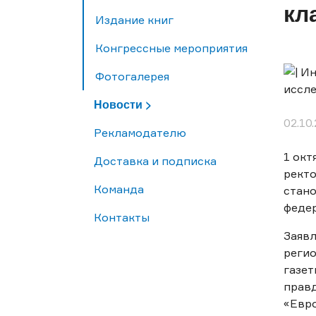
кл
Издание книг
Конгрессные мероприятия
Фотогалерея
Новости >
02.10
Рекламодателю
1 окт
Доставка и подписка
рект
Команда
стано
федер
Контакты
Заяв
регио
газет
правд
«Евр