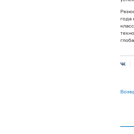
Резюм
года 
класс
техно
глоба
Возвр