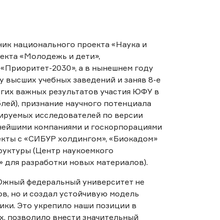
ник национального проекта «Наука и
оекта «Молодежь и дети»,
 «Приоритет-2030», а в нынешнем году
у высших учебных заведений и заняв 8-е
угих важных результатов участия ЮФУ в
лей), признание научного потенциала
тируемых исследователей по версии
упнейшими компаниями и госкорпорациями
екты с «СИБУР холдингом», «Биокадом»
руктуры (Центр наукоемкого
 для разработки новых материалов).
 Южный федеральный университет не
в, но и создал устойчивую модель
ики. Это укрепило наши позиции в
х, позволило внести значительный