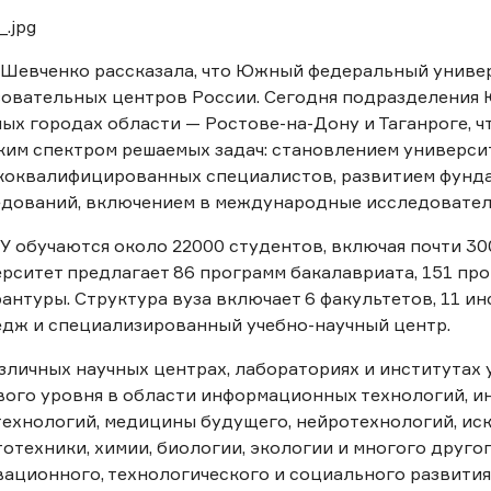
Шевченко рассказала, что Южный федеральный универ
овательных центров России. Сегодня подразделения
ых городах области — Ростове-на-Дону и Таганроге, 
им спектром решаемых задач: становлением универси
коквалифицированных специалистов, развитием фунд
дований, включением в международные исследователь
 обучаются около 22000 студентов, включая почти 300
рситет предлагает 86 программ бакалавриата, 151 пр
антуры. Структура вуза включает 6 факультетов, 11 инс
дж и специализированный учебно-научный центр.
зличных научных центрах, лабораториях и институтах
ого уровня в области информационных технологий, и
ехнологий, медицины будущего, нейротехнологий, иск
отехники, химии, биологии, экологии и многого друго
ационного, технологического и социального развития