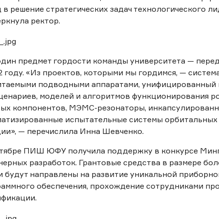
 в решение стратегических задач технологического ли
ркнула ректор.
дин предмет гордости команды университета — перед
2 году. «Из проектов, которыми мы гордимся, — систе
итаемыми подводными аппаратами, унифицированный
ценариев, моделей и алгоритмов функционирования р
ых компонентов, МЭМС-резонаторы, инкапсулированны
матизированные испытательные системы орбитальных 
ии», — перечислила Инна Шевченко.
нтябре ПИШ ЮФУ получила поддержку в конкурсе Минп
ерных разработок. Грантовые средства в размере бол
и будут направлены на развитие уникальной приборно
раммного обеспечения, прохождение сотрудниками пр
ификации.