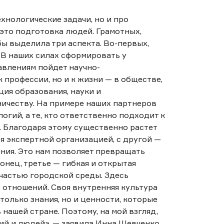
ехнологические задачи, но и про
 это подготовка людей. Грамотных,
ы выделила три аспекта. Во-первых,
В наших силах сформировать у
авлениям пойдет научно-
 профессии, но и к жизни — в обществе,
ция образования, науки и
ичеству. На примере наших партнеров
логий, а те, кто ответственно подходит к
. Благодаря этому существенно растет
ся экспертной организацией, с другой —
ния. Это нам позволяет превращать
онец, третье — гибкая и открытая
 частью городской среды. Здесь
 отношений. Своя внутренняя культура
только знания, но и ценности, которые
ашей стране. Поэтому, на мой взгляд,
ий и людей», — заявила Инна Шевченко.