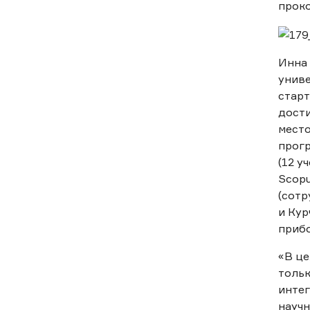
прок
Инна 
униве
старт
дости
место
прогр
(12 у
Scopu
(сотр
и Кур
прибо
«В це
тольк
интег
научн