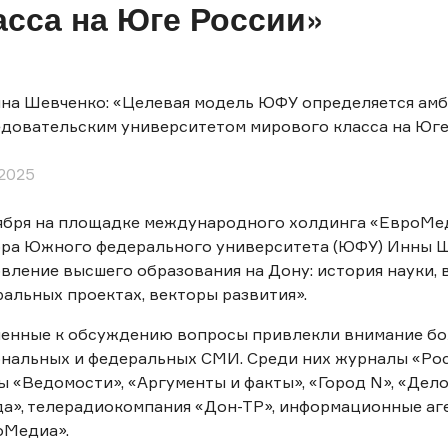
асса на Юге России»
.2025
ября на площадке международного холдинга «ЕвроМе
ора Южного федерального университета (ЮФУ) Инны Ш
вление высшего образования на Дону: история науки, 
альных проектах, векторы развития».
ленные к обсуждению вопросы привлекли внимание бо
нальных и федеральных СМИ. Среди них журналы «Рос
ы «Ведомости», «Аргументы и факты», «Город N», «Дел
а», телерадиокомпания «Дон-ТР», информационные аг
оМедиа».