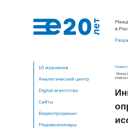
Межд
в Рос
Разра
Новост
10 журналов
Инна 
класса
Аналитический центр
Ин
Digital-агентство
Сайты
оп
Видеопродакшн
ис
Медиасеминары