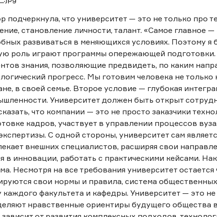
р подчеркнула, что университет — это не только про т
ние, становление личности, талант. «Самое главное —
бных развиваться в меняющихся условиях. Поэтому я б
ую роль играют программы опережающей подготовки. 
нтов знания, позволяющие предвидеть, по каким напр
логический прогресс. Мы готовим человека не только к
ане, в своей семье. Второе условие — глубокая интегра
шленности. Университет должен быть открыт сотрудн
сказать, что компании — это не просто заказчики техно
товке кадров, участвует в управлении процессов вуза
экспертизы. С одной стороны, университет сам являет
екает внешних специалистов, расширяя свои направле
я в инновации, работать с практическими кейсами. Нак
ма. Несмотря на все требования университет остается
руются свои нормы и правила, система общественных
у каждого факультета и кафедры. Университет — это не 
еляют нравственные ориентиры будущего общества в н
 зависит от развития комплексных подходов, технолог