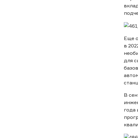
вклад
подче
Еще о
в 202
необ
для с
базов
авто
станц
В се
инжен
года 
прог
квал