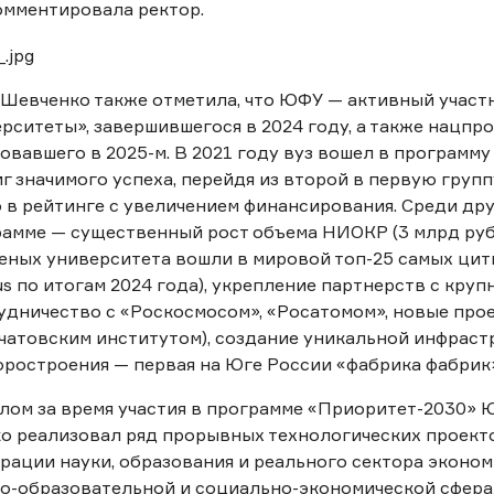
омментировала ректор.
Шевченко также отметила, что ЮФУ — активный участ
рситеты», завершившегося в 2024 году, а также нацпр
овавшего в 2025-м. В 2021 году вуз вошел в программу
г значимого успеха, перейдя из второй в первую групп
 в рейтинге с увеличением финансирования. Среди др
амме — существенный рост объема НИОКР (3 млрд руб
ченых университета вошли в мировой топ-25 самых ци
s по итогам 2024 года), укрепление партнерств с кр
удничество с «Роскосмосом», «Росатомом», новые про
чатовским институтом), создание уникальной инфраст
ростроения — первая на Юге России «фабрика фабрик»
лом за время участия в программе «Приоритет-2030»
о реализовал ряд прорывных технологических проекто
рации науки, образования и реального сектора эконом
о-образовательной и социально-экономической сфера