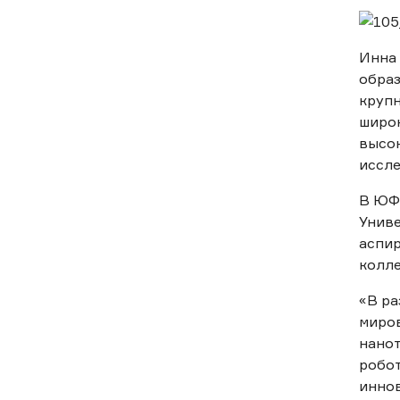
Инна 
образ
крупн
широк
высо
иссле
В ЮФУ
Униве
аспир
колле
«В ра
миров
нанот
робот
иннов