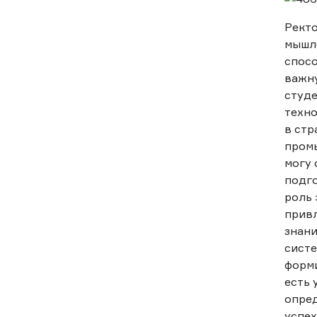
Ректо
мышле
спосо
важн
студе
техно
в стр
промы
могу 
подго
роль 
привл
знани
систе
форми
есть 
опред
успех