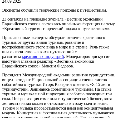
24.09.2025
Эксперты обсудили творческие подходы к путешествиям.
23 сентября на площадке журнала «Вестник экономики
Евразийского союза» состоялась онлайн-конференция на тему
«Креативный туризм: творческий подход к путешествиям».
Приглашенные эксперты обсудили отличия креативного
туризма от других видов туризма, развитие и
востребованность этого вида в мире и в стране. Речь также
шла о связи «творческих» путешествий с
развитием
креативных индустрий
. Модератором дискуссии
выступил главный редактор «Вестника экономики
Евразийского союза» Максим Федоров.
Президент Международной академии развития туриндустрии,
вице-президент Национальной ассоциации специалистов
событийного туризма Игорь Каверзин отметил: «Я 15 лет в
туриндустрии. Занимаюсь событийным туризмом. На стыке
туризма и музыкальной индустрии я работаю последние три
года. Цифровизация изменила и туристический бизнес, хотя
лет десять назад коллеги относились к этому скептически.
Туризм и музыка прорабатываются нами как концептуальная
модель. Концертная и фестивальная деятельность музыкантов
связаны и с туристической составляющей. Так
называемый