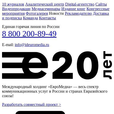
10 журналов
Аналитический центр
Digital-агентство
Сайты
Видеопродакшн
Медиасеминары
Издание книг
Конгрессные
мероприятия
Фотогалерея
Новости
Рекламодателю
Доставка
и подписка
Команда
Контакты
Единая горячая линия по России
8 800 200-89-49
E-mail:
info@ideuromedia.ru
Международный холдинг «ЕвроМедиа» — весь спектр
коммуникационных услуг в России и странах Евразийского
союза!
Разработать совместный проект >