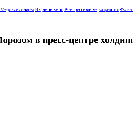
Медиасеминары
Издание книг
Конгрессные мероприятия
Фотог
ты
Морозом в пресс-центре холди