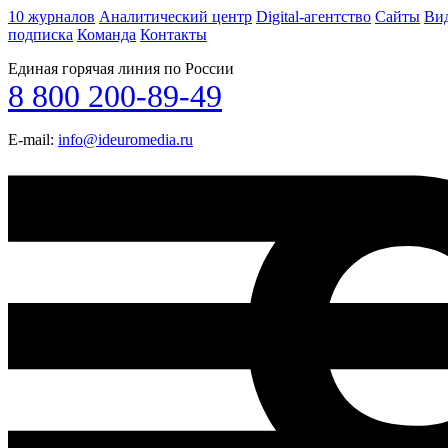
10 журналов
Аналитический центр
Digital-агентство
Сайты
Ви
подписка
Команда
Контакты
Единая горячая линия по России
8 800 200-89-49
E-mail:
info@ideuromedia.ru