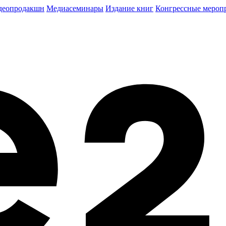
деопродакшн
Медиасеминары
Издание книг
Конгрессные мероп