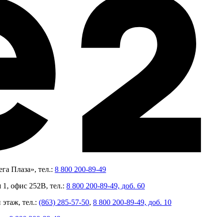
га Плаза», тел.:
8 800 200-89-49
 1, офис 252В, тел.:
8 800 200-89-49, доб. 60
 этаж, тел.:
(863) 285-57-50
,
8 800 200-89-49, доб. 10