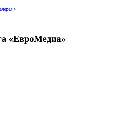
алерея >
нга «ЕвроМедиа»